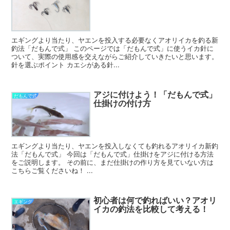
エギングより当たり、ヤエンを投入する必要なくアオリイカを釣る新
釣法「だもんで式」 このページでは「だもんで式」に使うイカ針に
ついて、実際の使用感を交えながらご紹介していきたいと思います。
針を選ぶポイント カエシがある針...
アジに付けよう！「だもんで式」
だもんで式
仕掛けの付け方
エギングより当たり、ヤエンを投入しなくても釣れるアオリイカ新釣
法「だもんで式」 今回は「だもんで式」仕掛けをアジに付ける方法
をご説明します。 その前に、まだ仕掛けの作り方を見ていない方は
こちらご覧くださいね！ ...
初心者は何で釣ればいい？アオリ
エギング
イカの釣法を比較して考える！