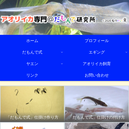
ホーム
プロフィール
だもんで式
エギング
ヤエン
アオリイカ飼育
リンク
お問い合わせ
「だもんで式」仕掛け作り方
「だもんで式」仕掛けの付け方