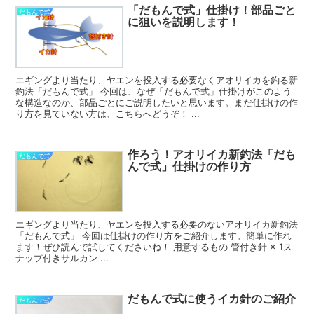
「だもんで式」仕掛け！部品ごと
だもんで式
に狙いを説明します！
エギングより当たり、ヤエンを投入する必要なくアオリイカを釣る新
釣法「だもんで式」 今回は、なぜ「だもんで式」仕掛けがこのよう
な構造なのか、部品ごとにご説明したいと思います。まだ仕掛けの作
り方を見ていない方は、こちらへどうぞ！ ...
作ろう！アオリイカ新釣法「だも
だもんで式
んで式」仕掛けの作り方
エギングより当たり、ヤエンを投入する必要のないアオリイカ新釣法
「だもんで式」 今回は仕掛けの作り方をご紹介します。簡単に作れ
ます！ぜひ読んで試してくださいね！ 用意するもの 管付き針 × 1ス
ナップ付きサルカン ...
だもんで式に使うイカ針のご紹介
だもんで式