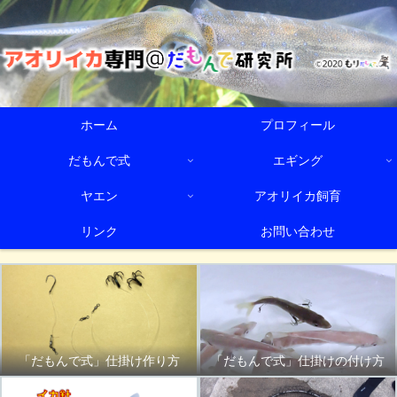
ホーム
プロフィール
だもんで式
エギング
ヤエン
アオリイカ飼育
リンク
お問い合わせ
「だもんで式」仕掛け作り方
「だもんで式」仕掛けの付け方